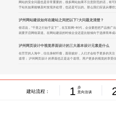
网站的安全问题也是非常重要的，很多网站如果不注意防范的话，有可
于站长如果能够及时发现并处理，也还是可以的。那么我们应该从哪些方面
泸州网站建设如何在建站之间把以下7大问题龙清楚？
俗话说，“千里之行始于足下”，在互联网+时代，企业要想把产品推广
就要开启网络渠道。在网站建设的时候企业还是比较倾向于选择简单成本由
泸州网页设计中视觉界面设计的三大基本设计元素是什么
在茫茫的人海中，往往身材纤瘦，面容姣好，人们才会给予更多的关注
道理； 泸州网页设计 的界面也正是这个道理。用户更多的视觉的享受往往
1
步
建站流程：
意向洽谈