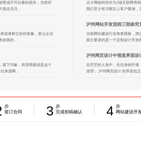
能赞成不可估量的损失，当然对
北斗网络科技作为3场互联网营销
去关注...
我们至少有10家以上客户案例，
泸州网站开发流程三部曲究
出来或者树立好的形象，那么企业
当前网站建设行业有套模板，拷
第的...
面主要讲的是一个定制设计开发网
泸州网页设计中视觉界面设
，留下印象，所谓养眼就是这个
在茫茫的人海中，往往身材纤瘦
来源网...
道理； 泸州网页设计 的界面也正
2
3
4
步
步
步
签订合同
完成初稿确认
网站建设开